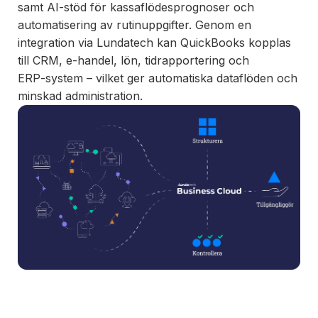
samt AI-stöd för kassaflödesprognoser och
Ett enkelt
automatisering av rutinuppgifter. Genom en
sätt att
integration via Lundatech kan QuickBooks kopplas
paketera
till CRM, e‑handel, lön, tidrapportering och
nya
ERP‑system – vilket ger automatiska dataflöden och
erbjudanden
minskad administration.
och öppna
nya
marknader,
ni äger
affären, vi
bygger och
underhåller.