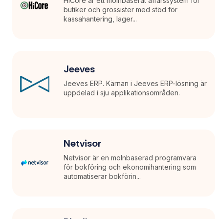
HiCore är ett molnbaserat affärssystem för
butiker och grossister med stöd för
kassahantering, lager...
Jeeves
Jeeves ERP. Kärnan i Jeeves ERP-lösning är
uppdelad i sju applikationsområden.
Netvisor
Netvisor är en molnbaserad programvara
för bokföring och ekonomihantering som
automatiserar bokförin...