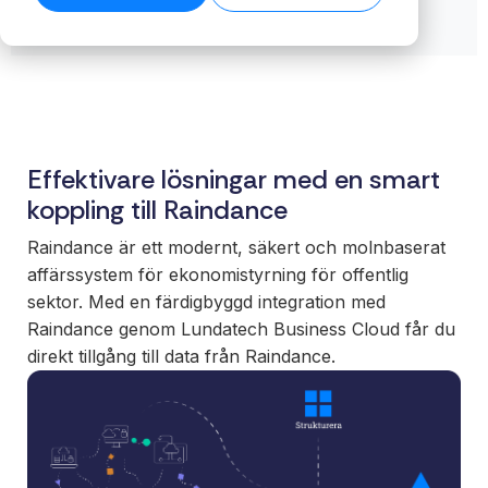
biblioteket →
ansvar för
→
Skala ert
säkerställer
För
helheten,
erbjudande
stabila flöden
verksa
plattform,
med färdiga
även när
med
integrationer
integrationer
datamängden
komple
och löpande
som kunder
växer.
system
förvaltning.
förväntar sig.
Läs tekniska
Få kontro
specifikationer →
Effektivare lösningar med en smart
Nå nya
er intern
Funktioner
koppling till Raindance
marknader
och era 
Full insyn i alla
utan att binda
En stabil
integrationer.
Raindance är ett modernt, säkert och molnbaserat
interna team
för effekt
Övervakning,
affärssystem för ekonomistyrning för offentlig
eller bygga
processe
versionshantering
sektor. Med en färdigbyggd integration med
eget.
datadriv
och datakvalitet –
Raindance genom Lundatech Business Cloud får du
beslut.
samlat på ett
direkt tillgång till data från Raindance.
White
ställe.
label
Sälj
integrationer
under eget
varumärke.