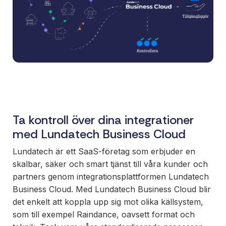
Ett enkelt
sätt att
paketera
nya
erbjudanden
och öppna
nya
marknader,
ni äger
Ta kontroll över dina integrationer
affären, vi
med Lundatech Business Cloud
bygger och
underhåller.
Lundatech är ett SaaS-företag som erbjuder en
skalbar, säker och smart tjänst till våra kunder och
partners genom integrationsplattformen Lundatech
Business Cloud. Med Lundatech Business Cloud blir
det enkelt att koppla upp sig mot olika källsystem,
som till exempel Raindance, oavsett format och