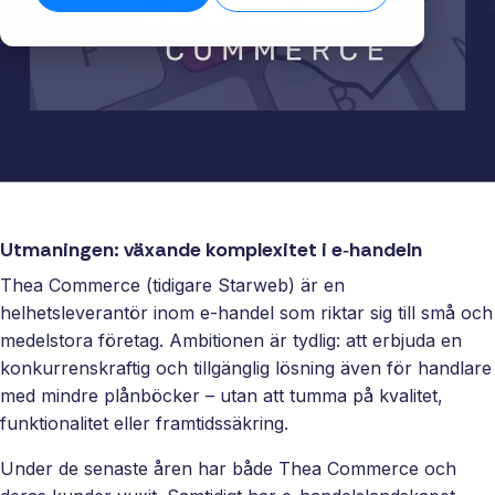
biblioteket →
ansvar för
→
Skala ert
säkerställer
För
helheten,
erbjudande
stabila flöden
verksa
plattform,
med färdiga
även när
med
integrationer
integrationer
datamängden
komple
och löpande
som kunder
växer.
system
förvaltning.
förväntar sig.
Läs tekniska
Få kontro
specifikationer →
Nå nya
er intern
Funktioner
marknader
och era 
Full insyn i alla
utan att binda
En stabil
integrationer.
Utmaningen: växande komplexitet i e‑handeln
interna team
för effekt
Övervakning,
Thea Commerce (tidigare Starweb) är en
eller bygga
processe
versionshantering
helhetsleverantör inom e‑handel som riktar sig till små och
eget.
datadriv
och datakvalitet –
medelstora företag. Ambitionen är tydlig: att erbjuda en
beslut.
samlat på ett
White
konkurrenskraftig och tillgänglig lösning även för handlare
ställe.
label
med mindre plånböcker – utan att tumma på kvalitet,
Sälj
funktionalitet eller framtidssäkring.
integrationer
under eget
Under de senaste åren har både Thea Commerce och
varumärke.