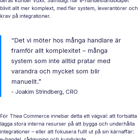
deras kunder vuxit. Samtidigt har e‑handelslandskapet
Ett enkelt
blivit allt mer komplext, med fler system, leverantörer och
sätt att
krav på integrationer.
paketera
nya
erbjudanden
“Det vi möter hos många handlare är
och öppna
framför allt komplexitet – många
nya
marknader,
system som inte alltid pratar med
ni äger
varandra och mycket som blir
affären, vi
manuellt.”
bygger och
underhåller.
- Joakim Strindberg, CRO
För Thea Commerce innebar detta ett vägval: att fortsätta
lägga stora interna resurser på att bygga och underhålla
integrationer – eller att fokusera fullt ut på sin kärnaffär:
e‑handel, rådgivning och kundvärde.