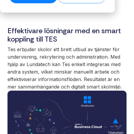
biblioteket →
ansvar för
→
Skala ert
säkerställer
För
helheten,
erbjudande
stabila flöden
verksa
plattform,
med färdiga
även när
med
integrationer
integrationer
datamängden
Effektivare lösningar med en smart
komple
och löpande
som kunder
växer.
system
koppling till TES
förvaltning.
förväntar sig.
Läs tekniska
Få kontro
specifikationer →
Nå nya
Tes erbjuder skolor ett brett utbud av tjänster för
er intern
Funktioner
marknader
undervisning, rekrytering och administration. Med
och era 
Full insyn i alla
utan att binda
hjälp av Lundatech kan Tes enkelt integreras med
En stabil
integrationer.
interna team
andra system, vilket minskar manuellt arbete och
för effekt
Övervakning,
eller bygga
processe
effektiviserar informationsflöden. Resultatet är en
versionshantering
eget.
datadriv
mer sammanhängande och digitalt smart skolmiljö.
och datakvalitet –
beslut.
samlat på ett
White
ställe.
label
Sälj
integrationer
under eget
varumärke.