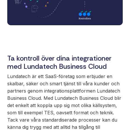
Ett enkelt
sätt att
paketera
nya
erbjudanden
och öppna
nya
marknader,
Ta kontroll över dina integrationer
ni äger
med Lundatech Business Cloud
affären, vi
bygger och
Lundatech är ett SaaS-företag som erbjuder en
underhåller.
skalbar, säker och smart tjänst till våra kunder och
partners genom integrationsplattformen Lundatech
Business Cloud. Med Lundatech Business Cloud blir
det enkelt att koppla upp sig mot olika källsystem,
som till exempel TES, oavsett format och teknik.
Tack vare våra standardiserade processer kan du
känna dig trygg med att alltid ha tillgång till