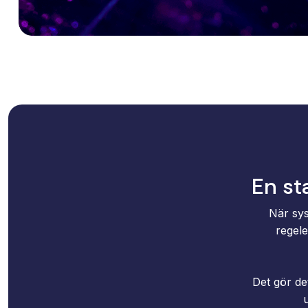
En st
När sys
regele
Det gör de
u