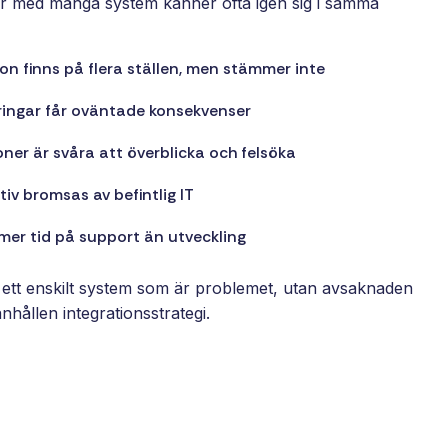
 med många system känner ofta igen sig i samma
on finns på flera ställen, men stämmer inte
ingar får oväntade konsekvenser
oner är svåra att överblicka och felsöka
tiv bromsas av befintlig IT
 mer tid på support än utveckling
n ett enskilt system som är problemet, utan avsaknaden
hållen integrationsstrategi.