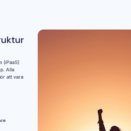
ruktur
m (iPaaS)
p. Alla
för att vara
are