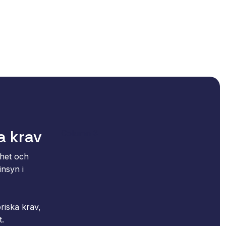
a krav
Column 3
rhet och
insyn i
riska krav,
t.