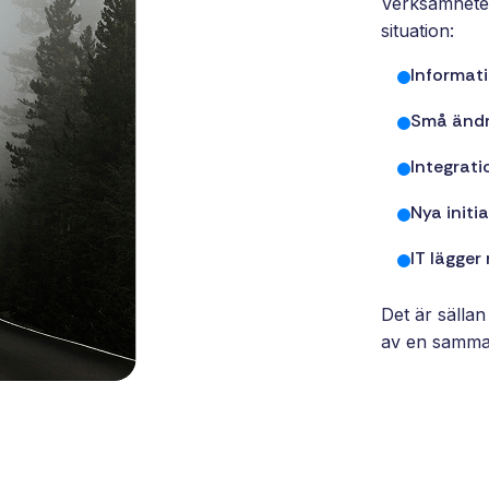
Verksamheter
situation:
Informati
Små ändr
Integrati
Nya initia
IT lägger
Det är sälla
av en samman