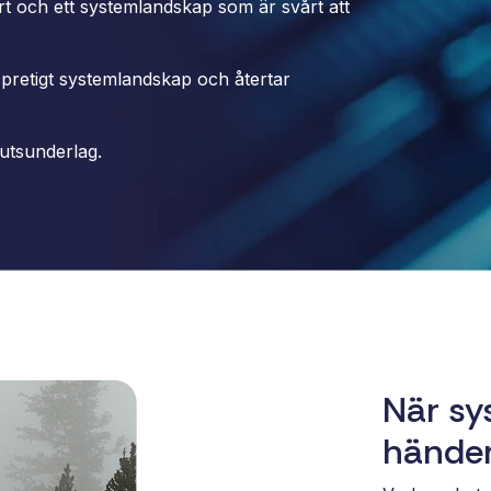
rt och ett systemlandskap som är svårt att
pretigt systemlandskap och återtar
slutsunderlag.
När sy
hände