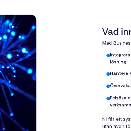
Vad in
Med Business
Integrer
lösning
Hantera A
Övervaka 
Felsöka o
verksamh
Ni får ett sy
utan även fö