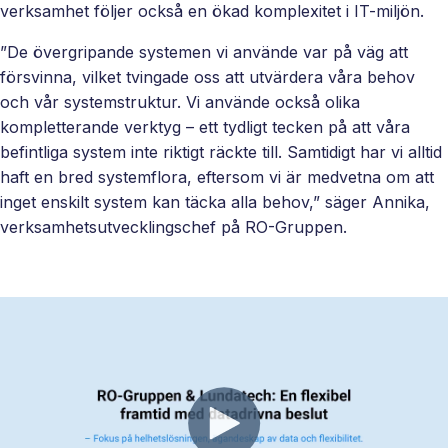
verksamhet följer också en ökad komplexitet i IT-miljön.
Ett enkelt
sätt att
”De övergripande systemen vi använde var på väg att
paketera
försvinna, vilket tvingade oss att utvärdera våra behov
nya
och vår systemstruktur. Vi använde också olika
erbjudanden
kompletterande verktyg – ett tydligt tecken på att våra
och öppna
befintliga system inte riktigt räckte till. Samtidigt har vi alltid
nya
haft en bred systemflora, eftersom vi är medvetna om att
marknader,
inget enskilt system kan täcka alla behov,” säger Annika,
ni äger
verksamhetsutvecklingschef på RO-Gruppen.
affären, vi
bygger och
underhåller.