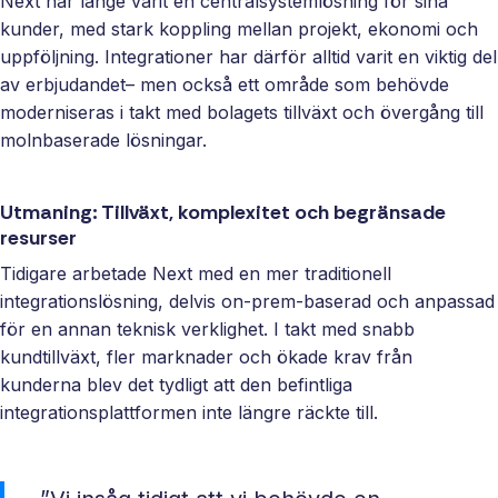
Next har länge varit en centralsystemlösning för sina
Ett enkelt
kunder, med stark koppling mellan projekt, ekonomi och
sätt att
uppföljning. Integrationer har därför alltid varit en viktig del
paketera
av erbjudandet– men också ett område som behövde
nya
moderniseras i takt med bolagets tillväxt och övergång till
erbjudanden
molnbaserade lösningar.
och öppna
nya
Utmaning: Tillväxt, komplexitet och begränsade
marknader,
resurser
ni äger
affären, vi
Tidigare arbetade Next med en mer traditionell
bygger och
integrationslösning, delvis on‑prem‑baserad och anpassad
underhåller.
för en annan teknisk verklighet. I takt med snabb
kundtillväxt, fler marknader och ökade krav från
kunderna blev det tydligt att den befintliga
integrationsplattformen inte längre räckte till.