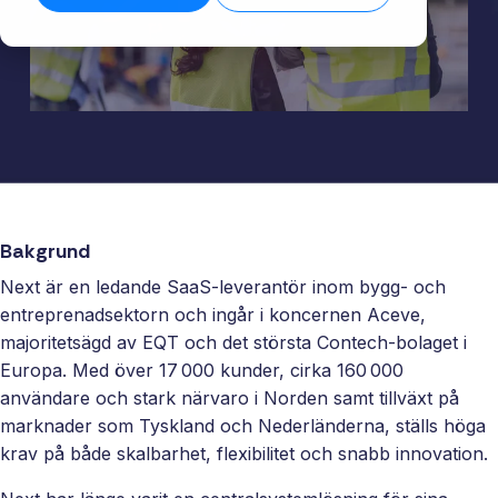
biblioteket →
ansvar för
→
Skala ert
säkerställer
För
helheten,
erbjudande
stabila flöden
verksa
plattform,
med färdiga
även när
med
integrationer
integrationer
datamängden
komple
och löpande
som kunder
växer.
system
förvaltning.
förväntar sig.
Läs tekniska
Få kontro
specifikationer →
Nå nya
er intern
Funktioner
marknader
och era 
Full insyn i alla
utan att binda
En stabil
integrationer.
Bakgrund
interna team
för effekt
Övervakning,
Next är en ledande SaaS-leverantör inom bygg- och
eller bygga
processe
versionshantering
entreprenadsektorn och ingår i koncernen Aceve,
eget.
datadriv
och datakvalitet –
majoritetsägd av EQT och det största Contech-bolaget i
beslut.
samlat på ett
White
Europa. Med över 17 000 kunder, cirka 160 000
ställe.
label
användare och stark närvaro i Norden samt tillväxt på
Sälj
marknader som Tyskland och Nederländerna, ställs höga
integrationer
krav på både skalbarhet, flexibilitet och snabb innovation.
under eget
varumärke.