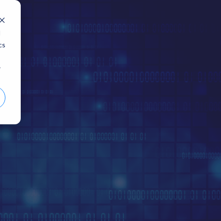
d
cs
r