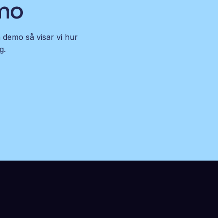
emo
n demo så visar vi hur
g.