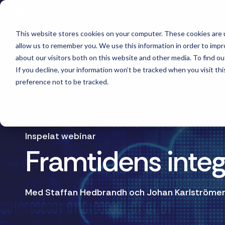
Skip
to
the
main
This website stores cookies on your computer. These cookies are u
content.
allow us to remember you. We use this information in order to imp
about our visitors both on this website and other media. To find o
If you decline, your information won’t be tracked when you visit th
preference not to be tracked.
Inspelat webinar
Framtidens integ
Med Staffan Hedbrandh och Johan Karlströme