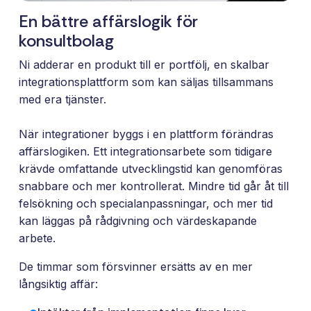
Ett enkelt
En bättre affärslogik för
sätt att
konsultbolag
paketera
Ni adderar en produkt till er portfölj, en skalbar
nya
integrationsplattform som kan säljas tillsammans
erbjudanden
och öppna
med era tjänster.
nya
marknader,
När integrationer byggs i en plattform förändras
ni äger
affärslogiken. Ett integrationsarbete som tidigare
affären, vi
krävde omfattande utvecklingstid kan genomföras
bygger och
snabbare och mer kontrollerat. Mindre tid går åt till
underhåller.
felsökning och specialanpassningar, och mer tid
kan läggas på rådgivning och värdeskapande
arbete.
De timmar som försvinner ersätts av en mer
långsiktig affär: