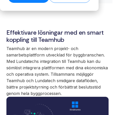
biblioteket →
ansvar för
→
Skala ert
säkerställer
För
helheten,
erbjudande
stabila flöden
verksa
plattform,
med färdiga
även när
med
integrationer
integrationer
datamängden
komple
och löpande
som kunder
växer.
Effektivare lösningar med en smart
system
förvaltning.
förväntar sig.
Läs tekniska
Få kontro
koppling till Teamhub
specifikationer →
Nå nya
er intern
Funktioner
marknader
Teamhub är en modern projekt- och
och era 
Full insyn i alla
utan att binda
samarbetsplattform utvecklad för byggbranschen.
En stabil
integrationer.
interna team
Med Lundatechs integration till Teamhub kan du
för effekt
Övervakning,
eller bygga
sömlöst integrera plattformen med dina ekonomiska
processe
versionshantering
eget.
och operativa system. Tillsammans möjliggör
datadriv
och datakvalitet –
beslut.
Teamhub och Lundatech smidigare dataflöden,
samlat på ett
White
bättre projektstyrning och förbättrat beslutsstöd
ställe.
label
genom hela byggprocessen.
Sälj
integrationer
under eget
varumärke.