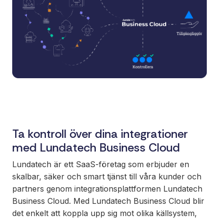
Ett enkelt
sätt att
paketera
nya
erbjudanden
och öppna
nya
marknader,
ni äger
affären, vi
bygger och
Ta kontroll över dina integrationer
underhåller.
med Lundatech Business Cloud
Lundatech är ett SaaS-företag som erbjuder en
skalbar, säker och smart tjänst till våra kunder och
partners genom integrationsplattformen Lundatech
Business Cloud. Med Lundatech Business Cloud blir
det enkelt att koppla upp sig mot olika källsystem,