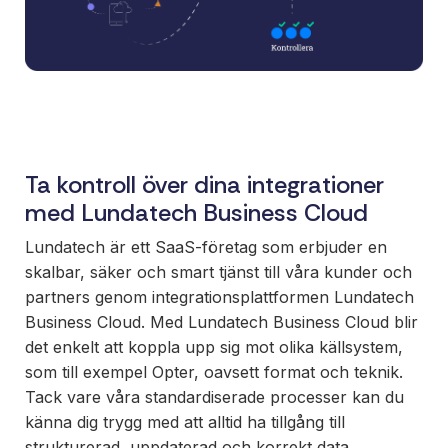
Ett enkelt
sätt att
paketera
nya
erbjudanden
och öppna
nya
Ta kontroll över dina integrationer
marknader,
med Lundatech Business Cloud
ni äger
affären, vi
Lundatech är ett SaaS-företag som erbjuder en
bygger och
skalbar, säker och smart tjänst till våra kunder och
underhåller.
partners genom integrationsplattformen Lundatech
Business Cloud. Med Lundatech Business Cloud blir
det enkelt att koppla upp sig mot olika källsystem,
som till exempel Opter, oavsett format och teknik.
Tack vare våra standardiserade processer kan du
känna dig trygg med att alltid ha tillgång till
strukturerad, uppdaterad och korrekt data.