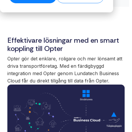
biblioteket →
ansvar för
→
Skala ert
säkerställer
För
helheten,
erbjudande
stabila flöden
verksa
plattform,
med färdiga
även när
med
integrationer
integrationer
datamängden
komple
och löpande
som kunder
växer.
system
förvaltning.
Effektivare lösningar med en smart
förväntar sig.
Läs tekniska
Få kontro
specifikationer →
koppling till Opter
Nå nya
er intern
Funktioner
marknader
och era 
Full insyn i alla
Opter gör det enklare, roligare och mer lönsamt att
utan att binda
En stabil
integrationer.
driva transportföretag. Med en färdigbyggd
interna team
för effekt
Övervakning,
integration med Opter genom Lundatech Business
eller bygga
processe
versionshantering
Cloud får du direkt tillgång till data från Opter.
eget.
datadriv
och datakvalitet –
beslut.
samlat på ett
White
ställe.
label
Sälj
integrationer
under eget
varumärke.