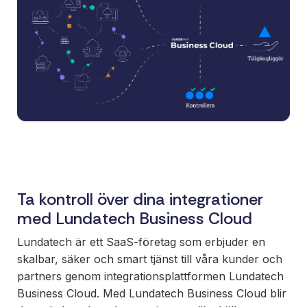
Ett enkelt
sätt att
paketera
nya
erbjudanden
och öppna
nya
marknader,
ni äger
affären, vi
bygger och
Ta kontroll över dina integrationer
underhåller.
med Lundatech Business Cloud
Lundatech är ett SaaS-företag som erbjuder en
skalbar, säker och smart tjänst till våra kunder och
partners genom integrationsplattformen Lundatech
Business Cloud. Med Lundatech Business Cloud blir