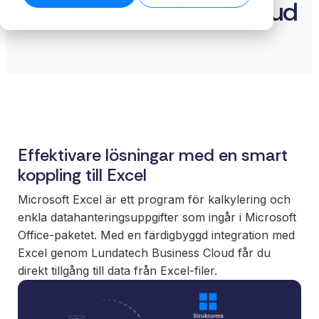
Lundatech Business Cloud
biblioteket →
ansvar för
→
Skala ert
säkerställer
För
helheten,
erbjudande
stabila flöden
verksa
plattform,
med färdiga
även när
med
integrationer
integrationer
datamängden
komple
och löpande
som kunder
växer.
system
förvaltning.
förväntar sig.
Läs tekniska
Få kontro
specifikationer →
Nå nya
er intern
Funktioner
marknader
och era 
Full insyn i alla
Effektivare lösningar med en smart
utan att binda
En stabil
integrationer.
interna team
koppling till Excel
för effekt
Övervakning,
eller bygga
processe
versionshantering
Microsoft Excel är ett program för kalkylering och
eget.
datadriv
och datakvalitet –
enkla datahanteringsuppgifter som ingår i Microsoft
beslut.
samlat på ett
White
Office-paketet. Med en färdigbyggd integration med
ställe.
label
Excel genom Lundatech Business Cloud får du
Sälj
direkt tillgång till data från Excel-filer.
integrationer
under eget
varumärke.